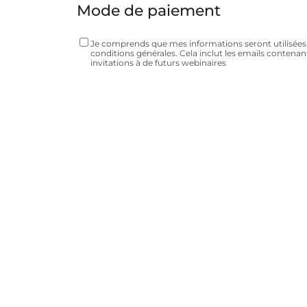
Mode de paiement
Je comprends que mes informations seront utilisé
conditions générales. Cela inclut les emails contenant
invitations à de futurs webinaires